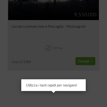
€ 550.000
Locale commerciale a Pescaglia - Monsagrati
500 mq
Dettagli
Cod. CC1389
Utilizza i tasti rapidi per navigare!