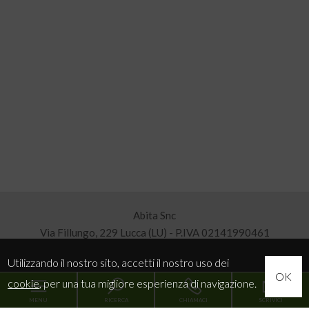
Abita Snc
Via Fillungo, 229 Lucca (LU) - P.IVA 02141990461
Utilizzando il nostro sito, accetti il nostro uso dei
OK
cookie
, per una tua migliore esperienza di navigazione.
Sitemap
MENU
RICERCA
CHIAMACI
SCRIVICI