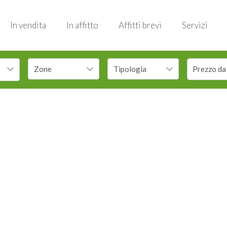
In vendita
In affitto
Affitti brevi
Servizi