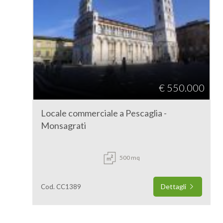
€ 550.000
Locale commerciale a Pescaglia -
Monsagrati
500 mq
Dettagli
Cod. CC1389