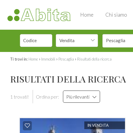
Home
Chi siamo
Vendita
Pescaglia
›
›
›
Ti trovi in:
Home
Immobili
Pescaglia
Risultati della ricerca
RISULTATI DELLA RICERCA
1 trovati!
Ordina per:
Più rilevanti
IN VENDITA