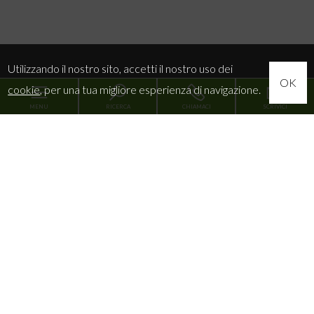
Utilizzando il nostro sito, accetti il nostro uso dei
OK
cookie
, per una tua migliore esperienza di navigazione.
MENU
RICERCA
CHIAMACI
SCRIVICI
Codice
Home
Contratto
Chi siamo
Qualsiasi
Vendita
Affitto
In vendita
Comune
In affitto