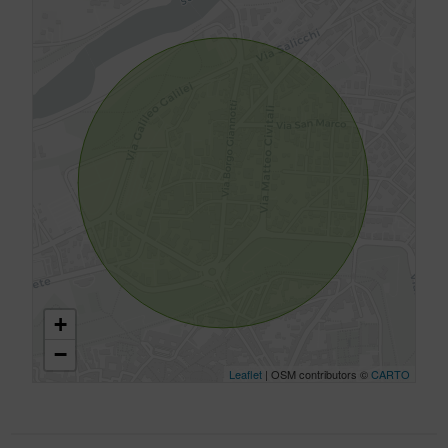
+
−
Leaflet
| OSM contributors ©
CARTO