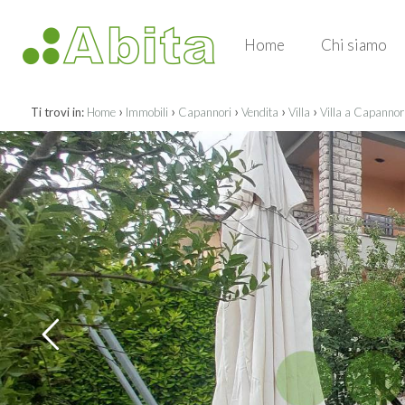
Home
Chi siamo
›
›
›
›
›
Ti trovi in:
Home
Immobili
Capannori
Vendita
Villa
Villa a Capannori