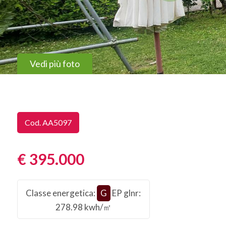
Vedi più foto
Cod. AA5097
€ 395.000
Classe energetica
:
G
EP glnr
:
278.98 kwh/㎡