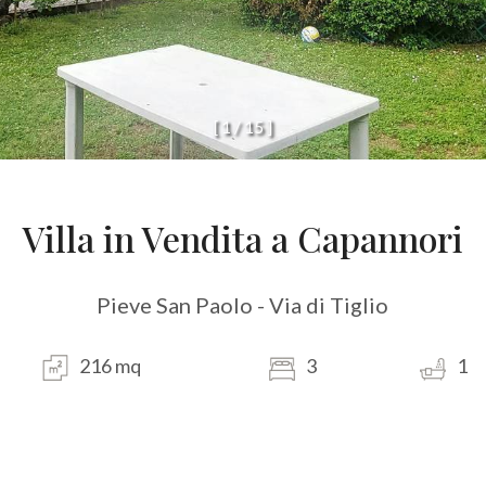
[
1
/
1
5
]
Villa in Vendita a Capannori
Pieve San Paolo - Via di Tiglio
216 mq
3
1