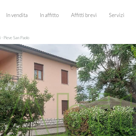
In vendita
In affitto
Affitti brevi
Servizi
 - Pieve San Paolo